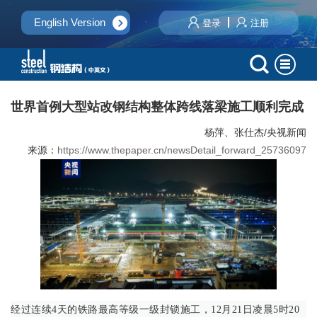
English Version
登录
注册
世界首例大型站改钢结构整体跨线落梁施工顺利完成
杨萍、张仕杰/央视新闻
来源：
https://www.thepaper.cn/newsDetail_forward_25736097
经过连续4天的铁路最高等级一级封锁施工，12月21日凌晨5时20