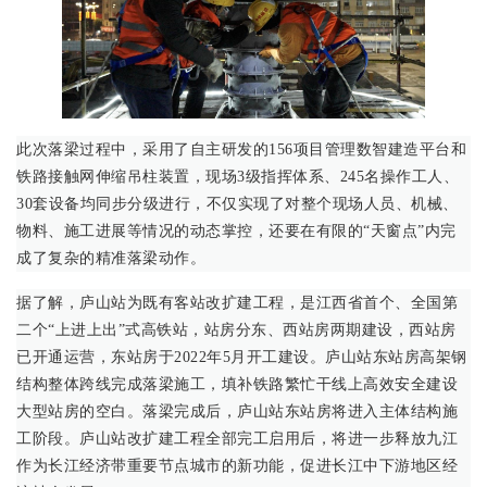
此次落梁过程中，采用了自主研发的156项目管理数智建造平台和
铁路接触网伸缩吊柱装置，现场3级指挥体系、245名操作工人、
30套设备均同步分级进行，不仅实现了对整个现场人员、机械、
物料、施工进展等情况的动态掌控，还要在有限的“天窗点”内完
成了复杂的精准落梁动作。
据了解，庐山站为既有客站改扩建工程，是江西省首个、全国第
二个“上进上出”式高铁站，站房分东、西站房两期建设，西站房
已开通运营，东站房于2022年5月开工建设。庐山站东站房高架钢
结构整体跨线完成落梁施工，填补铁路繁忙干线上高效安全建设
大型站房的空白。落梁完成后，庐山站东站房将进入主体结构施
工阶段。庐山站改扩建工程全部完工启用后，将进一步释放九江
作为长江经济带重要节点城市的新功能，促进长江中下游地区经