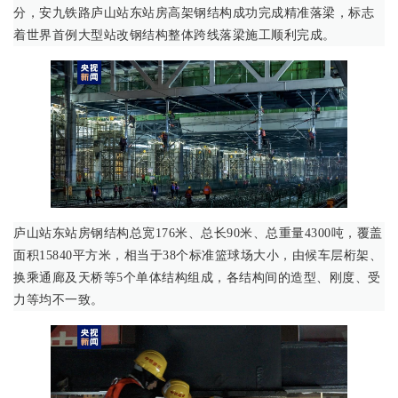
分，安九铁路庐山站东站房高架钢结构成功完成精准落梁，标志
着世界首例大型站改钢结构整体跨线落梁施工顺利完成。
庐山站东站房钢结构总宽176米、总长90米、总重量4300吨，覆盖
面积15840平方米，相当于38个标准篮球场大小，由候车层桁架、
换乘通廊及天桥等5个单体结构组成，各结构间的造型、刚度、受
力等均不一致。