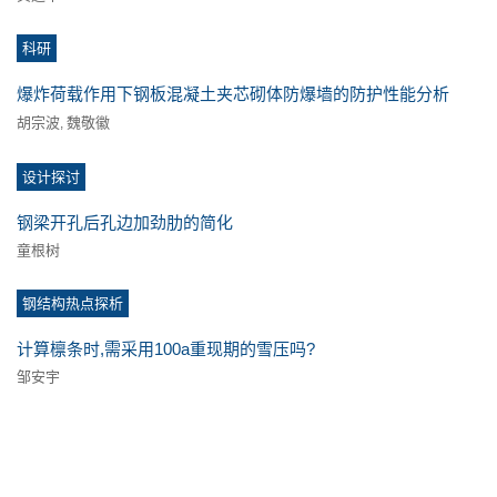
科研
爆炸荷载作用下钢板混凝土夹芯砌体防爆墙的防护性能分析
胡宗波
魏敬徽
,
设计探讨
钢梁开孔后孔边加劲肋的简化
童根树
钢结构热点探析
计算檩条时,需采用100a重现期的雪压吗?
邹安宇