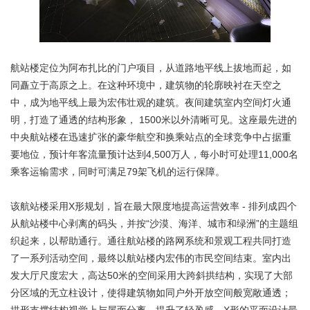
航站楼定位为阿布扎比的门户项目，从道路地平线上拔地而起，如
同矗立于高原之上。在这种环境中，建筑物的轮廓映衬在天空之
中，成为地平线上最为宏伟壮观的建筑。夜间建筑室内空间灯火通
明，打造了通透的结构形象， 1500米以外清晰可见。这座最先进的
中央航站楼在迅速扩张的豪华航空和换乘站点的全球竞争中占据重
要地位，预计年客流量预计达到4,500万人，每小时可处理11,000名
乘客运输需求，同时可满足79架飞机的运行保障。
该航站楼采用X形规划，旨在最大限度地提高运营效率 - 排列成四个
从航站楼中心剥离的码头，并按“沙漠、海洋、城市和绿洲”的主题组
织起来，以帮助通行。通往航站楼的路网系统和景观工程共同打造
了一系列活动空间，最终以航站楼内宏伟的市民空间结束。室内出
发大厅尺度宏大，高达50米的空间采用大跨斜拱结构，实现了大部
分区域的无立柱设计，使得建筑物如同户外开放空间般宽敞通透；