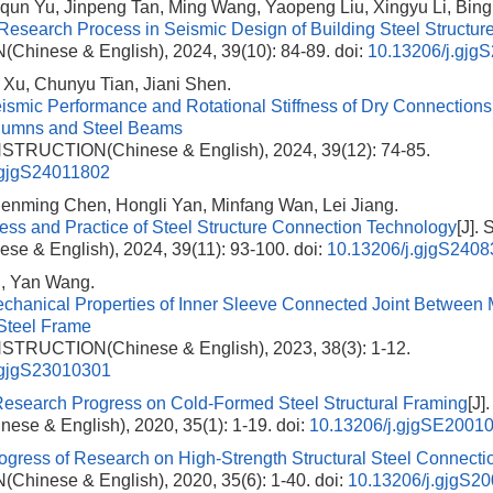
iqun Yu, Jinpeng Tan, Ming Wang, Yaopeng Liu, Xingyu Li, Bin
Research Process in Seismic Design of Building Steel Structur
inese & English), 2024, 39(10): 84-89.
doi:
10.13206/j.gjg
u Xu, Chunyu Tian, Jiani Shen.
smic Performance and Rotational Stiffness of Dry Connection
lumns and Steel Beams
STRUCTION(Chinese & English), 2024, 39(12): 74-85.
.gjgS24011802
henming Chen, Hongli Yan, Minfang Wan, Lei Jiang.
ss and Practice of Steel Structure Connection Technology
[J]
e & English), 2024, 39(11): 93-100.
doi:
10.13206/j.gjgS240
 Yan Wang.
chanical Properties of Inner Sleeve Connected Joint Between 
 Steel Frame
STRUCTION(Chinese & English), 2023, 38(3): 1-12.
.gjgS23010301
esearch Progress on Cold-Formed Steel Structural Framing
[J
se & English), 2020, 35(1): 1-19.
doi:
10.13206/j.gjgSE2001
ogress of Research on High-Strength Structural Steel Connecti
inese & English), 2020, 35(6): 1-40.
doi:
10.13206/j.gjgS2