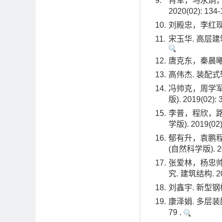
9.
肖军，马永炯，
2020(02): 134-
10.
刘殿忠，李红现. 
11.
宋玉华. 高层建筑
12.
唐克东，秦晨曦. 
13.
高伟杰. 装配式轻
14.
冯帅克，周学军
版). 2019(02): 
15.
李普，程欣，路
学版). 2019(02)
16.
郁有升，袁鹏程
(自然科学版). 201
17.
张爱林，杨忠
究. 建筑结构. 201
18.
刘鑫宇. 新型钢框
19.
康泽娟. 多层装
79 .