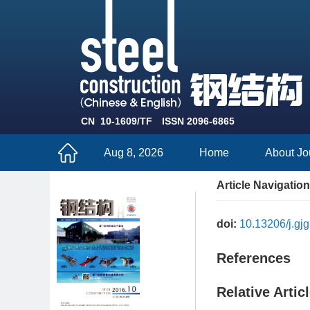
CN 10-1609/TF
ISSN 2096-6865
Aug 8, 2026
Home
About Jo
Article Navigation
doi:
10.13206/j.gj
References
Relative Artic