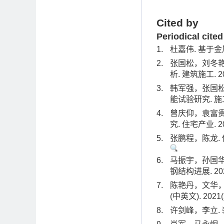
Cited by
Periodical cited
1.
杜嘉伟. 基于金属
2.
张国松，刘冬艳
析. 建筑施工. 202
3.
韩军强，张国松
能试验研究. 施工技术
4.
曾庆仰，袁富
究. 住宅产业. 202
5.
张鹏程，陈龙. 传
6.
马振宇，孙国华
钢结构进展. 2021(
7.
陈艳丹，文华，
(中英文). 2021(2
8.
许剑峰，李立. 装