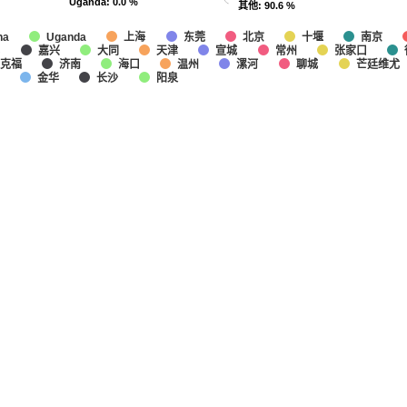
Uganda
Uganda
: 0.0 %
: 0.0 %
其他
其他
: 90.6 %
: 90.6 %
上海
东莞
北京
十堰
南京
na
Uganda
肥
嘉兴
大同
天津
宣城
常州
张家口
克福
济南
海口
温州
漯河
聊城
芒廷维尤
金华
长沙
阳泉