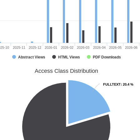
025-10
2025-11
2025-12
2026-01
2026-02
2026-03
2026-04
2026-05
2026-06
Abstract Views
HTML Views
PDF Downloads
Access Class Distribution
FULLTEXT
FULLTEXT
: 20.4 %
: 20.4 %