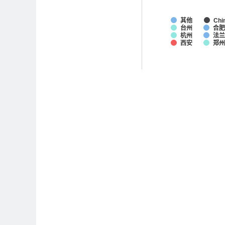
其他
Chi
台州
合
杭州
法兰
西安
郑州