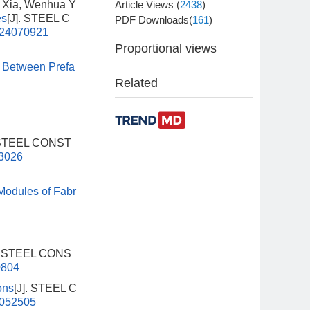
g Xia, Wenhua Y
Article Views (
2438
)
es
[J]. STEEL C
PDF Downloads(
161
)
S24070921
Proportional views
s Between Prefa
Related
. STEEL CONST
83026
Modules of Fabr
]. STEEL CONS
0804
ons
[J]. STEEL C
0052505