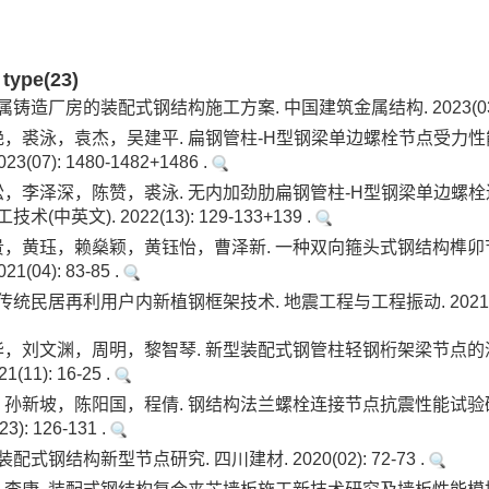
 type(23)
铸造厂房的装配式钢结构施工方案. 中国建筑金属结构. 2023(03): 1
，裘泳，袁杰，吴建平. 扁钢管柱-H型钢梁单边螺栓节点受力
3(07): 1480-1482+1486 .
，李泽深，陈赞，裘泳. 无内加劲肋扁钢管柱-H型钢梁单边螺
(中英文). 2022(13): 129-133+139 .
贵，黄珏，赖燊颖，黄钰怡，曹泽新. 一种双向箍头式钢结构榫卯
1(04): 83-85 .
统民居再利用户内新植钢框架技术. 地震工程与工程振动. 2021(03): 
，刘文渊，周明，黎智琴. 新型装配式钢管柱轻钢桁架梁节点的滞
11): 16-25 .
孙新坡，陈阳国，程倩. 钢结构法兰螺栓连接节点抗震性能试验研
3): 126-131 .
配式钢结构新型节点研究. 四川建材. 2020(02): 72-73 .