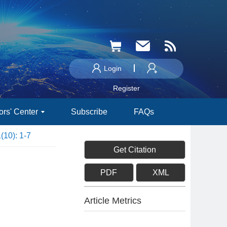
Login
Register
ors' Center
Subscribe
FAQs
(10): 1-7
Get Citation
PDF
XML
Article Metrics