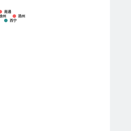
南通
徐州
扬州
西宁