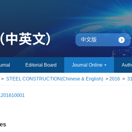
中文版
urnal
Editorial Board
Journal Online
Auth
>
STEEL CONSTRUCTION(Chinese & English)
>
2016
>
31
g.201610001
les