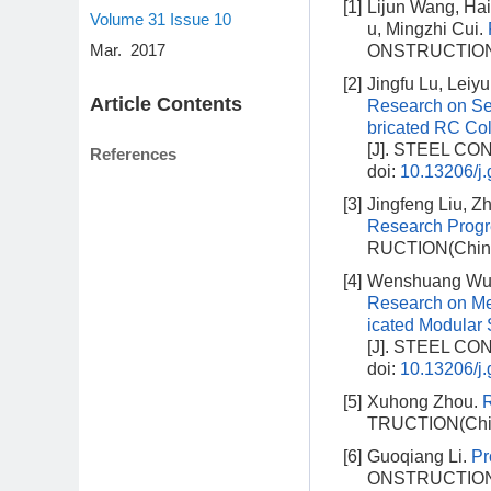
[1]
Lijun Wang, Ha
Volume 31
Issue 10
u, Mingzhi Cui.
Mar. 2017
ONSTRUCTION(Ch
[2]
Jingfu Lu, Leiy
Article Contents
Research on Sei
bricated RC Co
[J]. STEEL CON
References
doi:
10.13206/j
[3]
Jingfeng Liu, Z
Research Progre
RUCTION(Chines
[4]
Wenshuang Wu,
Research on Me
icated Modular
[J]. STEEL CON
doi:
10.13206/j
[5]
Xuhong Zhou.
R
TRUCTION(Chine
[6]
Guoqiang Li.
Pr
ONSTRUCTION(Ch