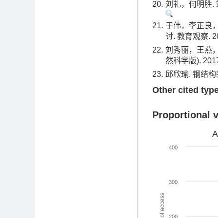
20.
刘礼，何明胜. 端
21.
于伟，李正良，
讨. 教育观察. 201
22.
刘秀丽，王燕，
然科学版). 2017(
23.
邱欣瑜. 钢结构装
Other cited typ
Proportional 
A
400
300
Amount of access
200