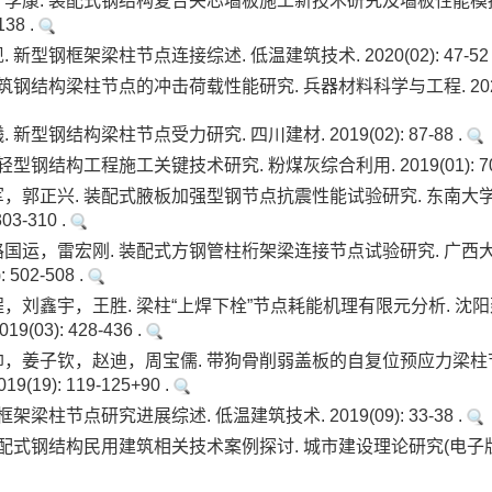
李康. 装配式钢结构复合夹芯墙板施工新技术研究及墙板性能模拟
138 .
新型钢框架梁柱节点连接综述. 低温建筑技术. 2020(02): 47-52 
钢结构梁柱节点的冲击荷载性能研究. 兵器材料科学与工程. 2020(03)
新型钢结构梁柱节点受力研究. 四川建材. 2019(02): 87-88 .
型钢结构工程施工关键技术研究. 粉煤灰综合利用. 2019(01): 70-
，郭正兴. 装配式腋板加强型钢节点抗震性能试验研究. 东南大
303-310 .
国运，雷宏刚. 装配式方钢管柱桁架梁连接节点试验研究. 广西
: 502-508 .
，刘鑫宇，王胜. 梁柱“上焊下栓”节点耗能机理有限元分析. 沈
9(03): 428-436 .
帅，姜子钦，赵迪，周宝儒. 带狗骨削弱盖板的自复位预应力梁柱
9(19): 119-125+90 .
架梁柱节点研究进展综述. 低温建筑技术. 2019(09): 33-38 .
配式钢结构民用建筑相关技术案例探讨. 城市建设理论研究(电子版). 2