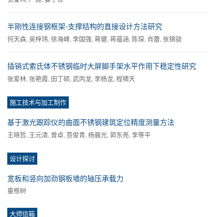
半刚性连接钢框架-支撑结构的直接设计方法研究
何天森
吴梓玮
徐海峰
李国强
蒋健
蒋蕴涵
陈琛
肖蕾
张锦骁
,
,
,
,
,
,
,
,
插销式索氏体不锈钢临时大屏脚手架水平作用下稳定性研究
张爱林
张艳霞
田丁硕
武丙龙
李杨龙
程啸天
,
,
,
,
,
施工技术与加工制作
基于激光跟踪仪的曲面不锈钢建筑定位精度测量方法
王晓哲
王元清
曾卓
笪俊青
杨晨光
郭东亮
李等平
,
,
,
,
,
,
设计探讨
宽板和竖向加劲钢板墙的轴压承载力
童根树
大师信箱