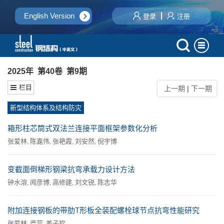
English Version
登录
注册
2025年 第40卷 第9期
栏目
上一期
|
下一期
新型结构体系及结构防灾
箱形柱芯筒式双法兰连接平面框架参数化分析
张爱林
陈嘉伟
张艳霞
刘安然
倪宇博
,
,
,
,
变截面倒梯形钢梁抗弯承载力设计方法
钟水溶
闻彦博
高修建
刘文锐
陈志华
,
,
,
,
附加连接钢板的带肋T形板全装配螺栓球节点抗弯性能研究
张爱林
严蕊
姜子钦
,
,